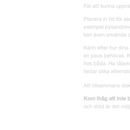
För att kunna upprätt
Planera in tid för 
exempel pysandning v
kan även använda di
Känn efter hur din
en paus behövas. K
hos båda. Ha tålamo
testar olika alternati
Att tillsammans dis
Kom ihåg att inte 
och stöd är det möjli