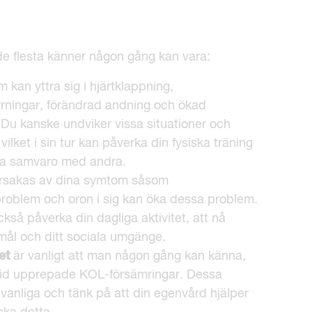
e flesta känner någon gång kan vara:
 kan yttra sig i hjärtklappning,
rningar, förändrad andning och ökad
 Du kanske undviker vissa situationer och
 vilket i sin tur kan påverka din fysiska träning
la samvaro med andra.
rsakas av dina symtom såsom
roblem och oron i sig kan öka dessa problem.
kså påverka din dagliga aktivitet, att nå
mål och ditt sociala umgänge.
het
är vanligt att man någon gång kan känna,
 vid upprepade KOL-försämringar. Dessa
 vanliga och tänk på att din egenvård hjälper