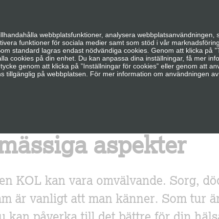
tillhandahålla webbplatsfunktioner, analysera webbplatsanvändningen, s
tivera funktioner för sociala medier samt som stöd i vår marknadsförin
Som standard lagras endast nödvändiga cookies. Genom att klicka på ”Ti
lla cookies på din enhet. Du kan anpassa dina inställningar, få mer in
mtycke genom att klicka på ”Inställningar för cookies” eller genom att anv
 tillgänglig på webbplatsen. För mer information om användningen av
mässiga aspekter
sen KOL kan vara omvälvande. Sorg, dö
m är vanligt att man känner. Som tur är
 kan påverka till det bättre för din häl