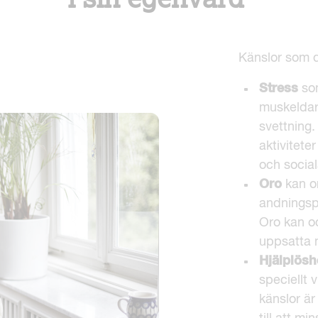
Känslor som d
Stress
som
muskeldar
svettning.
aktiviteter
och socia
Oro
kan o
andningsp
Oro kan oc
uppsatta 
Hjälplös
speciellt
känslor är