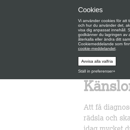
Cookies
Vi använder cookies för att 
och hur du använder det, ak
visa dig anpassat innehåll. 
godkänner du lagringen av a
återkalla eller ändra ditt sa
Cookiemeddelande som finns
cookie-meddelandet
.
Start - Leva med kol
Känslomässiga aspekter
Avvisa alla valfria
Ställ in preferenser
Känslo
Att få diagno
rädsla och ska
idag mycket du