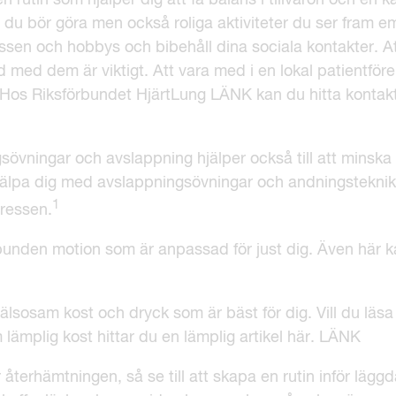
 rutin som hjälper dig att få balans i tillvaron och en kä
r du bör göra men också roliga aktiviteter du ser fram e
essen och hobbys och bibehåll dina sociala kontakter. At
d med dem är viktigt. Att vara med i en lokal patientför
. Hos Riksförbundet HjärtLung LÄNK kan du hitta kontaktu
sövningar och avslappning hjälper också till att minska 
hjälpa dig med avslappningsövningar och andningsteknik
1
tressen.
elbunden motion som är anpassad för just dig. Även här k
hälsosam kost och dryck som är bäst för dig. Vill du lä
m lämplig kost hittar du en lämplig artikel här. LÄNK
 återhämtningen, så se till att skapa en rutin inför läg