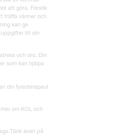
nsla av kontroll.
mot att göra. Försök
t träffa vänner och
ening kan ge
ppgifter till din
stress och oro. Din
er som kan hjälpa
an din fysioterapeut
sa mer om KOL och
gdags.Tänk även på