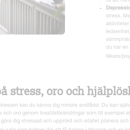
till att mi
Depressi
stress. Ma
aktiviteter
ledsenhet,
sömnprobl
du har en
läkare/psy
 stress, oro och hjälplös
tressen kan du känna dig mindre andfådd. Du kan själv
s och oro genom livsstilsförändringar som till exempel a
 göra dig stressad och upprörd och istället planera och