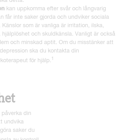
nska detta.
on
kan uppkomma efter svår och långvarig
n får inte saker gjorda och undviker sociala
. Känslor som är vanliga är irritation, ilska,
 hjälplöshet och skuldkänsla. Vanligt är också
em och minskad aptit. Om du misstänker att
 depression ska du kontakta din
1
koterapeut för hjälp.
het
 påverka din
tt undvika
 göra saker du