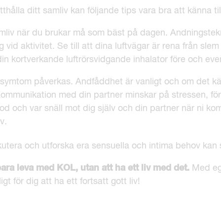
hålla ditt samliv kan följande tips vara bra att känna til
samliv när du brukar må som bäst på dagen. Andningstekni
id aktivitet. Se till att dina luftvägar är rena från slem
n kortverkande luftrörsvidgande inhalator före och even
a symtom påverkas. Andfåddhet är vanligt och om det k
ommunikation med din partner minskar på stressen, för
d och var snäll mot dig själv och din partner när ni k
v.
kutera och utforska era sensuella och intima behov kan s
bara leva med KOL, utan att ha ett liv med det.
Med eg
gt för dig att ha ett fortsatt gott liv!