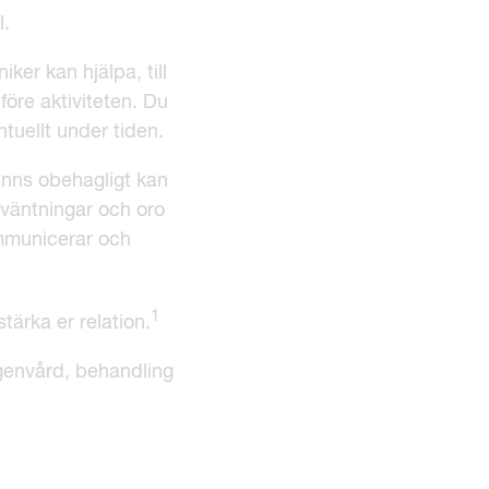
l.
ker kan hjälpa, till
 före aktiviteten. Du
tuellt under tiden.
änns obehagligt kan
väntningar och oro
ommunicerar och
1
tärka er relation.
envård, behandling