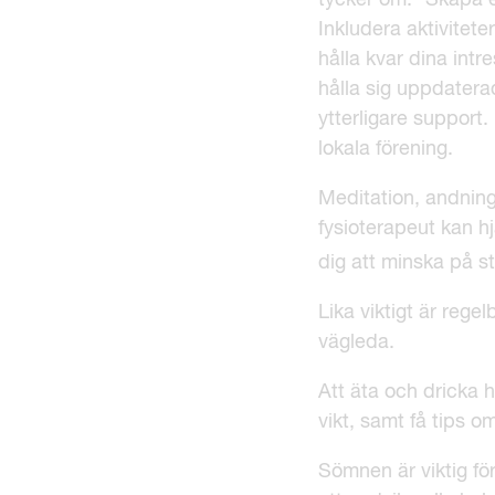
tycker om.
Skapa en
Inkludera aktivitete
hålla kvar dina intr
hålla sig uppdatera
ytterligare support
lokala förening.
Meditation, andning
fysioterapeut kan 
dig att minska på s
Lika viktigt är reg
vägleda.
Att äta och dricka 
vikt, samt få tips o
Sömnen är viktig för