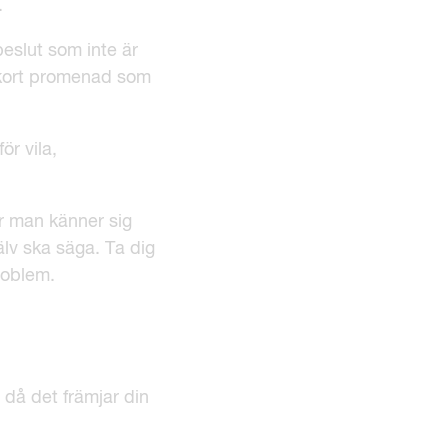
.
beslut som inte är
n kort promenad som
ör vila,
är man känner sig
älv ska säga. Ta dig
roblem.
r då det främjar din