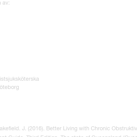
 av:
stsjuksköterska
Göteborg
akefield. J. (2016). Better Living with Chronic Obstrukt