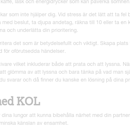
, kaffe, läsk och energidrycker som kan påverka sömnen
ar som inte hjälper dig. Vid stress är det lätt att ta fel 
med beslut, ta djupa andetag, räkna till 10 eller ta e
rna och underlätta din prioritering.
ritera det som är betydelsefullt och viktigt. Skapa plats f
d för oförutsedda händelser.
vare vilket inkluderar både att prata och att lyssna. N
t att glömma av att lyssna och bara tänka på vad man sj
n du svarar och då finner du kanske en lösning på dina p
med KOL
för dina lungor att kunna bibehålla närhet med din partne
n minska känslan av ensamhet.