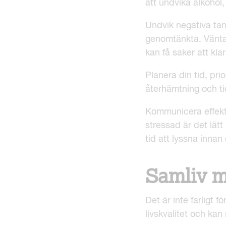
att undvika alkohol
Undvik negativa tank
genomtänkta. Vänta 
kan få saker att kla
Planera din tid, prio
återhämtning och ti
Kommunicera effekti
stressad är det lät
tid att lyssna inna
Samliv 
Det är inte farligt 
livskvalitet och ka