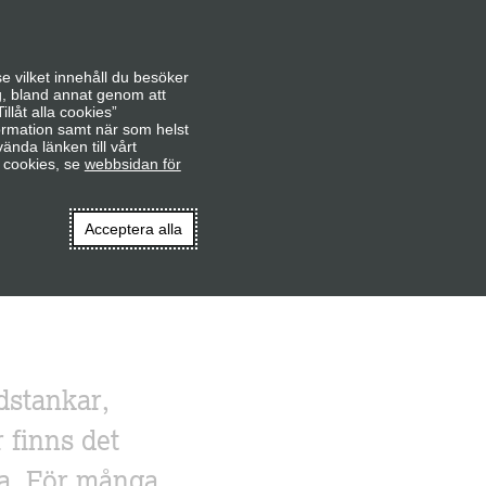
e vilket innehåll du besöker
g, bland annat genom att
llåt alla cookies”
formation samt när som helst
ända länken till vårt
 cookies, se
webbsidan för
Acceptera alla
dstankar,
 finns det
sa. För många