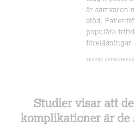
är samvaron m
stöd. Patient
populära friti
föreläsningar
SENAST UPPDATERAD
Studier visar att d
komplikationer är de